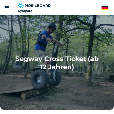
Direkt
menu
zum
German
Gyroparc
Inhalt
Segway Cross Ticket (ab
12 Jahren)