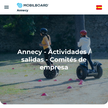
Pasar
menu
al
Spanish
Annecy
contenido
principal
Annecy - Actividades /
salidas - Comités de
empresa