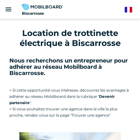
Aller
menu
au
French
Biscarrosse
contenu
principal
Location de trottinette
électrique à Biscarrosse
Nous recherchons un entrepreneur pour
adhérer au réseau Mobilboard à
Biscarrosse
.
> Si cette opportunité vous intéresse, découvrez les avantages à
adhérer au réseau Mobilboard dans la rubrique "
Devenir
partenaire
".
> Si vous souhaitez trouver une agence dans la ville la plus
proche, rendez-vous sur la page "Trouver une agence"