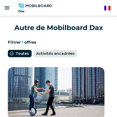
Aller
menu
au
French
Dax
contenu
principal
Autre de Mobilboard Dax
Filtrer
1
offres
Toutes
Activités encadrées