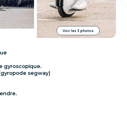
Voir les 3 photos
oue
e gyroscopique.
e (gyropode segway)
cendre.