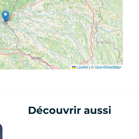
Leaflet
|
©
OpenStreetMap
Découvrir aussi