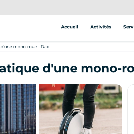
Accueil
Activités
Serv
Segway
Anim
e d'une mono-roue - Dax
Autre
Stre
ratique d'une mono-ro
Vent