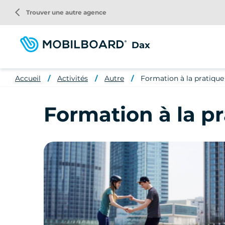
Aller
arrow_back_ios
Trouver une autre agence
au
contenu
principal
Dax
Accueil
Activités
Autre
Formation à la pratiqu
Formation à la p