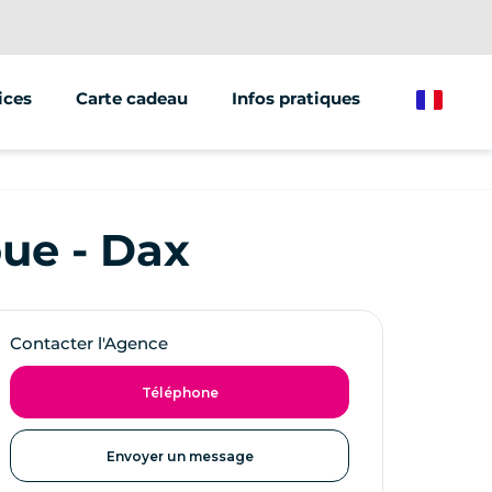
ices
Carte cadeau
Infos pratiques
French
ations/groupes
et marketing
ue - Dax
e de véhicules
Contacter l'Agence
Téléphone
Envoyer un message