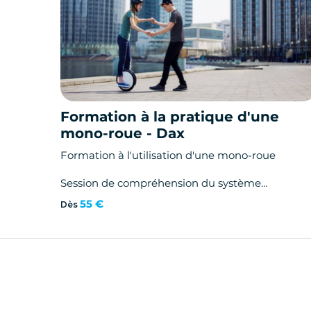
Formation à la pratique d'une
mono-roue - Dax
Formation à l'utilisation d'une mono-roue
Session de compréhension du système
gyroscopique.
55 €
Dès
Utilisation d'un appareil gyroscopique (gyropode
segway)
Mise en route d'une mono-roue
Les bons gestes
Départ, Avancé, freiner, s'arrêter, descendre.