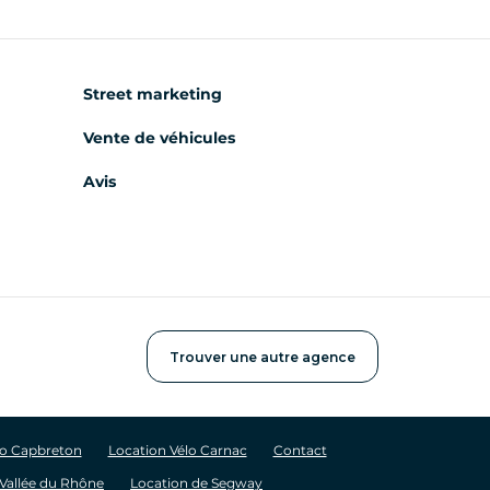
Street marketing
Vente de véhicules
Avis
Trouver une autre agence
lo Capbreton
Location Vélo Carnac
Contact
 Vallée du Rhône
Location de Segway