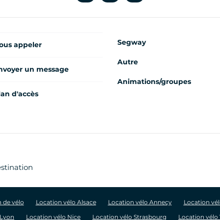
Segway
ous appeler
Autre
nvoyer un message
Animations/groupes
lan d'accès
estination
 de vélo
Location vélo Alsace
Location vélo Annecy
Location vé
 Lyon
Location vélo Nice
Location vélo Strasbourg
Location vélo