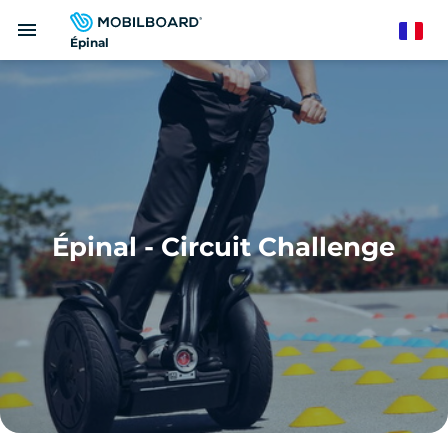
Aller
menu
au
French
Épinal
contenu
principal
Épinal - Circuit Challenge