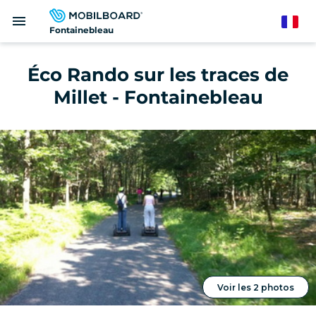
Aller
menu
au
French
Fontainebleau
contenu
principal
Éco Rando sur les traces de
Millet - Fontainebleau
Voir les 2 photos