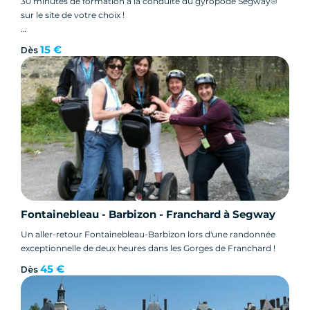
30 minutes de formation à la conduite du gyropode Segway®
sur le site de votre choix !
Le principe de cette animation est la mise en place d'un PÔLE
15 €
Dès
Segway sur une demi journée ou une journée et organiser et
proposer des initiations de 10 minutes à 30 minutes payantes ou
offertes par l'organisateur !
Fontainebleau - Barbizon - Franchard à Segway
Un aller-retour Fontainebleau-Barbizon lors d'une randonnée
exceptionnelle de deux heures dans les Gorges de Franchard !
45 €
Dès