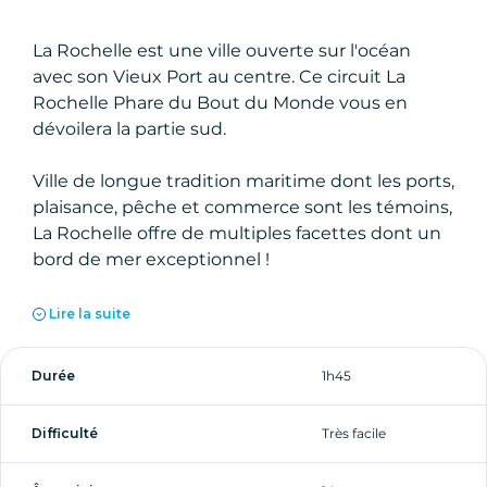
La Rochelle est une ville ouverte sur l'océan
avec son Vieux Port au centre. Ce circuit La
Rochelle Phare du Bout du Monde vous en
dévoilera la partie sud.
Ville de longue tradition maritime dont les ports,
plaisance, pêche et commerce sont les témoins,
La Rochelle offre de multiples facettes dont un
bord de mer exceptionnel !
Ce parcours très ludique et dépaysant vous
Lire la suite
permettra d'en découvrir l'une des plus belles
Lieux vus : Le quartier du Gabut - Bassin des
parties, excentrée du centre-ville, avec
chalutiers - Tour Saint-Nicolas - Écluse Passerelle
Durée
1h45
ses points de vue remarquables.
du Bassin des Chalutiers - Chenal du Vieux Port
- Promenade du Chenal - Port des Minimes
Difficulté
Très facile
Une partie de la balade longe également le
(Plus grand port de plaisance d'Europe) - Plage
chenal d'entrée du vieux port, à l'aller comme au
des Minimes - Pointe des Minimes - Phare du