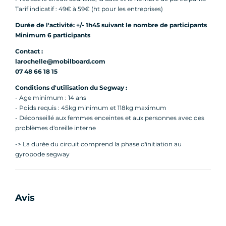
La Rochelle qui mérite le détour !
Tarif indicatif : 49€ à 59€ (ht pour les entreprises)
Durée de l'activité: +/- 1h45 suivant le nombre de participants
Recevez votre devis personnalisé en
Minimum 6 participants
envoyant votre demande sur "Envoyer un
Contact :
message"
larochelle@mobilboard.com
Précisez le circuit souhaité, la date, l'horaire
07 48 66 18 15
et le nombre de participants
Conditions d'utilisation du Segway :
Durée de l'activité: +/- 1h30 suivant le nombre
- Age minimum : 14 ans
de participants
- Poids requis : 45kg minimum et 118kg maximum
Minimum 6 participants
- Déconseillé aux femmes enceintes et aux personnes avec des
problèmes d'oreille interne
-> La durée du circuit comprend la phase d'initiation au
gyropode segway
Avis