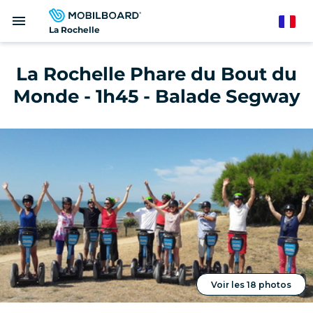
Aller
menu
au
French
La Rochelle
contenu
principal
La Rochelle Phare du Bout du
Monde - 1h45 - Balade Segway
Voir les 18 photos