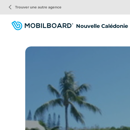
Aller
arrow_back_ios
Trouver une autre agence
au
contenu
principal
Nouvelle Calédonie