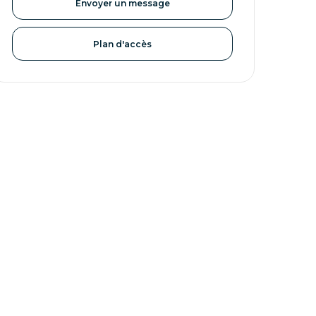
Envoyer un message
Plan d'accès
p tour départ depuis votre hôtel
Nouméa
ez à la découverte du coeur de ville, son
toire, son marché et ses monuments d'une
ière moderne, fun, et green le tout avec un
art et retour directement à votre hôtel.
11500 XPF