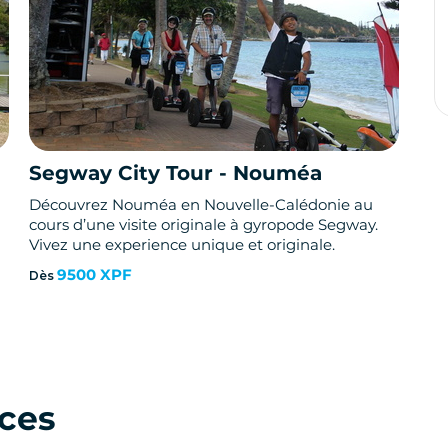
Segway City Tour - Nouméa
Vi
- 
Découvrez Nouméa en Nouvelle-Calédonie au
cours d’une visite originale à gyropode Segway.
Part
Vivez une experience unique et originale.
his
man
9500 XPF
Dès
dép
Dès
ices