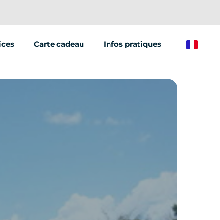
ices
Carte cadeau
Infos pratiques
French
ations/groupes
et marketing
e de véhicules