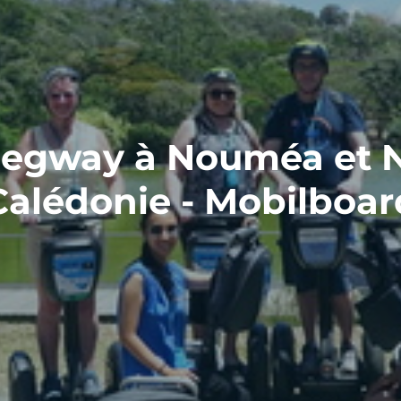
 Segway à Nouméa et N
Calédonie - Mobilboar