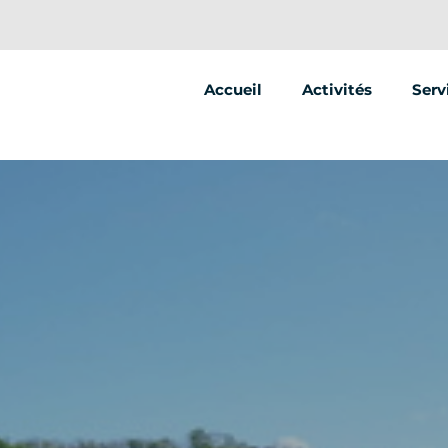
Accueil
Activités
Serv
Segway
Anim
Stre
Vent