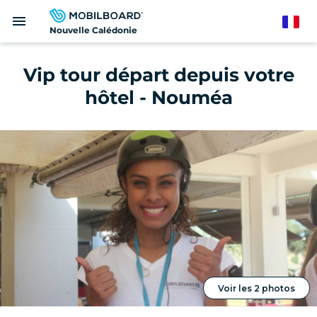
Aller
menu
au
French
Nouvelle Calédonie
contenu
principal
Vip tour départ depuis votre
hôtel - Nouméa
Voir les 2 photos