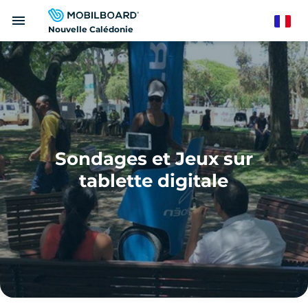
Aller
menu
au
French
Nouvelle Calédonie
contenu
principal
Sondages et Jeux sur
tablette digitale