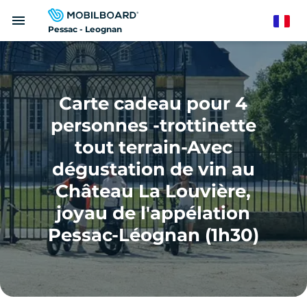
Aller
menu
au
French
Pessac - Leognan
contenu
principal
Carte cadeau pour 4
personnes -trottinette
tout terrain-Avec
dégustation de vin au
Château La Louvière,
joyau de l'appélation
Pessac-Léognan (1h30)