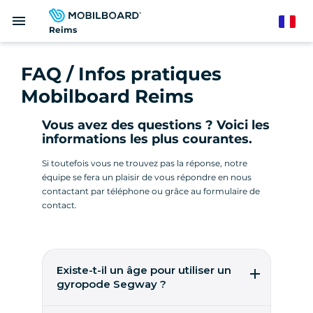
Aller
menu
au
French
Reims
contenu
principal
FAQ / Infos pratiques
Mobilboard Reims
Vous avez des questions ? Voici les
informations les plus courantes.
Si toutefois vous ne trouvez pas la réponse, notre
équipe se fera un plaisir de vous répondre en nous
contactant par téléphone ou grâce au formulaire de
contact.
Existe-t-il un âge pour utiliser un
gyropode Segway ?
Il est possible de piloter facilement un