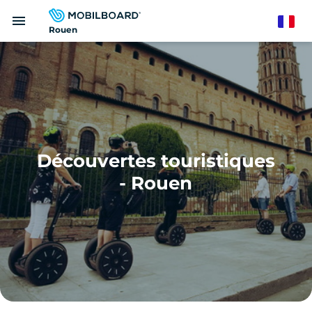
Aller
menu
au
French
Rouen
contenu
principal
Découvertes touristiques
- Rouen