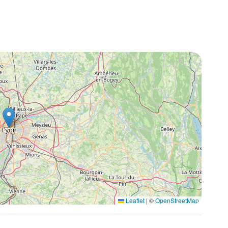
Leaflet
|
©
OpenStreetMap