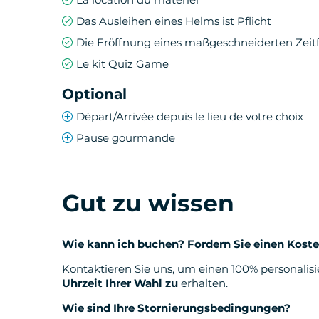
Einführung in das Fahren mit dem Segway u
Person wird individuell eingeweiht, um 100%
Das Ausleihen eines Helms ist Pflicht
Das von unserem Team moderierte Quiz Ga
Die Eröffnung eines maßgeschneiderten Zeitf
Sind Sie bereit, zu buzzern?
Le kit Quiz Game
Jedes Team hat etwas zu bewerten und vor 
Sieg zu erringen, müssen Sie schneller buzzer
Optional
all diese Aufgaben können die Teams mit Hil
Départ/Arrivée depuis le lieu de votre choix
Team zu schlagen.
Pause gourmande
Zusammenhalt und Strategie
An jedem Haltepunkt werden die Teams gege
Gut zu wissen
thematischen Runde zu messen. Dabei sind S
Jokerkarten einzusetzen.
Wie kann ich buchen? Fordern Sie einen Kost
Ein Teambuilding nach Maß
Kontaktieren Sie uns, um einen 100% personalis
Zeitpläne, Datum, Dauer, Strecken, Start- un
Uhrzeit Ihrer Wahl zu
erhalten.
auf unsere Kenntnisse vor Ort stützen. Sie 
Wie sind Ihre Stornierungsbedingungen?
wählen oder uns um eine maßgeschneiderte 