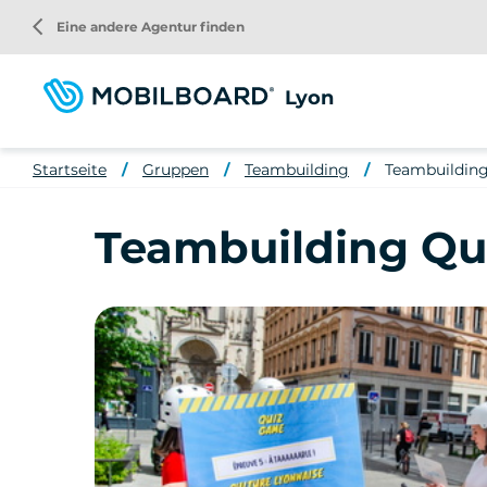
Direkt
arrow_back_ios
Eine andere Agentur finden
zum
Inhalt
Lyon
Startseite
Gruppen
Teambuilding
Teambuilding
Teambuilding Qu