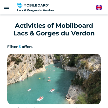
Skip
menu
to
English
Lacs & Gorges du Verdon
main
content
Activities of Mobilboard
Lacs & Gorges du Verdon
Filter
5
offers