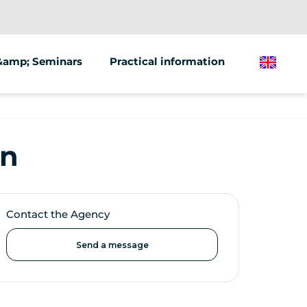
&amp; Seminars
Practical information
English
on
Contact the Agency
Send a message