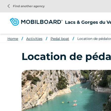
Skip
arrow_back_ios
Find another agency
to
main
content
Lacs & Gorges du V
Home
Activities
Pedal boat
Location de pédalo
Location de péda