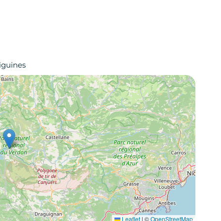
iguines
Leaflet
|
©
OpenStreetMap