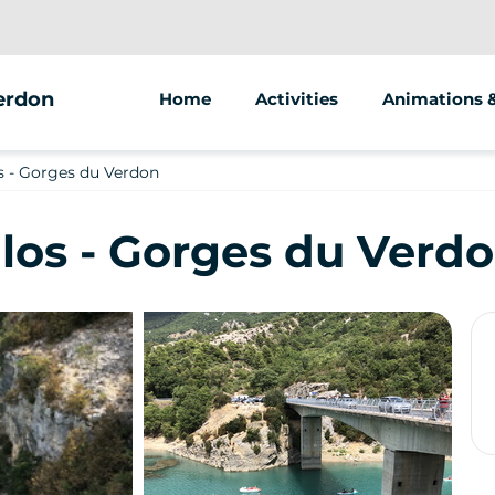
erdon
Home
Activities
Animations 
Segway
s - Gorges du Verdon
Pedal boat
los - Gorges du Verd
Electric bike