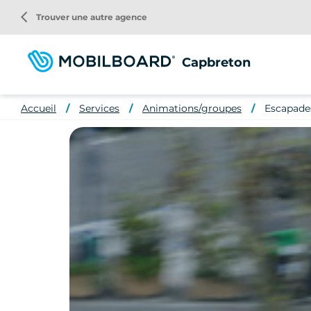
Aller
arrow_back_ios
Trouver une autre agence
au
contenu
principal
Capbreton
Accueil
Services
Animations/groupes
Escapade