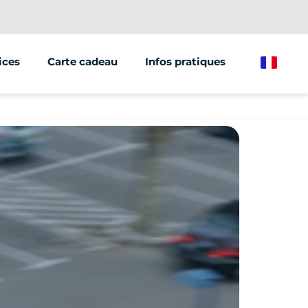
ices
Carte cadeau
Infos pratiques
French
ations/groupes
et marketing
oor
e de véhicules