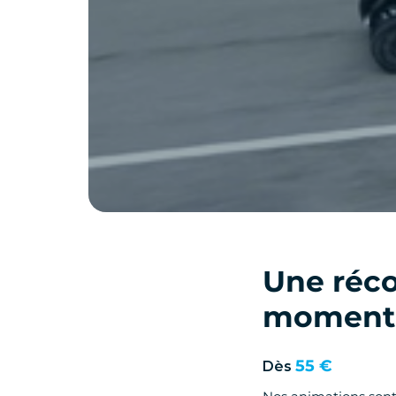
Une réc
moment 
55 €
Dès