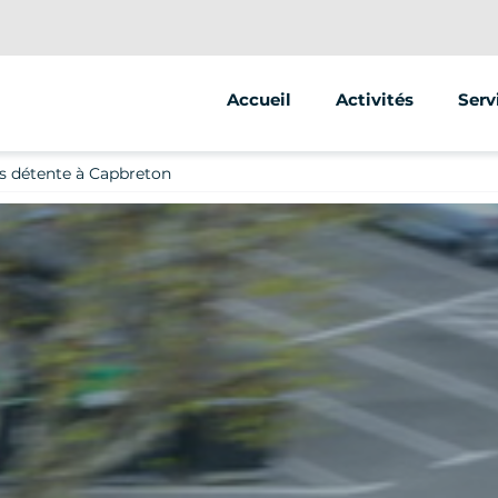
Accueil
Activités
Serv
Segway
Anim
s détente à Capbreton
Vélo
Stre
Escape Game Outd
Vent