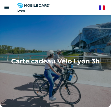
Aller
menu
au
French
Lyon
contenu
principal
Carte cadeau Vélo Lyon 3h