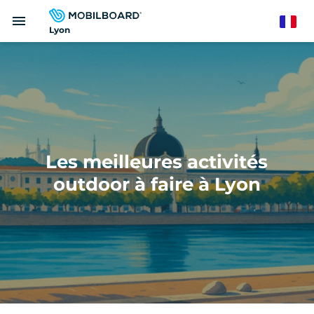
Aller
menu
au
French
Lyon
contenu
principal
Les meilleures activités
outdoor à faire à Lyon