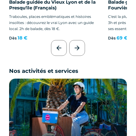
Balade guidée du Vieux Lyon et de la
Balade guid
Presqu'île (Français)
Fourvière à
Traboules, places emblématiques et histoires
C'est la plus g
insolites : découvrez le vrai Lyon avec un guide
3h et près de 18
local. 2h de balade, dès 18 €.
ses essentiels 
profitant d'une 
18 €
69 €
Dès
Dès
arrow_back
arrow_forward
Nos activités et services