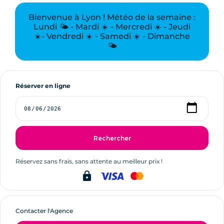
Bienvenue à Lyon ! Météo de la semaine :
Lundi 🌤️ - Mardi ☀️ - Mercredi ☀️ - Jeudi
☀️- Vendredi ☀️ - Samedi ☀️ - Dimanche
🌤️
Réserver en ligne
Rechercher
Réservez sans frais, sans attente au meilleur prix !
lock
Contacter l'Agence