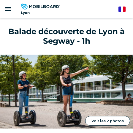
Aller
menu
au
French
Lyon
contenu
principal
Balade découverte de Lyon à
Segway - 1h
Voir les 2 photos