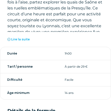
fois à l’aise, partez explorer les quais de Saône et
les ruelles emblématiques de la Presqu’île. Ce
circuit d’une heure est parfait pour une activité
courte, originale et économique. Que vous
soyez touriste ou Lyonnais, c’est une excellente
manière de vivre une première expérience fun,
en toute sécurité.
Lire la suite
Durée
1h00
Tarif / personne
À partir de 29 €
Difficulté
Facile
Âge minimum
14 ans
Détails de la formule