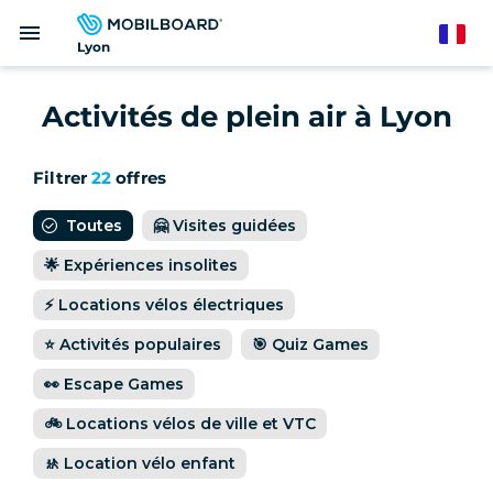
Aller
menu
au
French
Lyon
contenu
principal
Activités de plein air à Lyon
Filtrer
22
offres
Toutes
🤗 Visites guidées
🌟 Expériences insolites
⚡️ Locations vélos électriques
⭐️ Activités populaires
🎯 Quiz Games
👀 Escape Games
🚲 Locations vélos de ville et VTC
🚸 Location vélo enfant