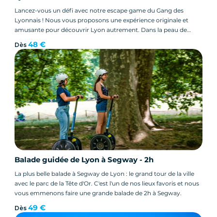
Lancez-vous un défi avec notre escape game du Gang des
Lyonnais ! Nous vous proposons une expérience originale et
amusante pour découvrir Lyon autrement. Dans la peau de
jeunes gangsters, vous devrez résoudre une série d'énigmes.
48 €
Dès
Votre but : faire le casse du siècle ! Cette épopée vous permettra
d'intégrer le célèbre et sulfureux Gang des Lyonnais.
Balade guidée de Lyon à Segway - 2h
La plus belle balade à Segway de Lyon : le grand tour de la ville
avec le parc de la Tête d'Or. C'est l'un de nos lieux favoris et nous
vous emmenons faire une grande balade de 2h à Segway.
49 €
Dès