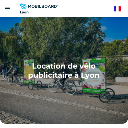
Aller
menu
au
French
Lyon
contenu
principal
Location de vélo
publicitaire à Lyon