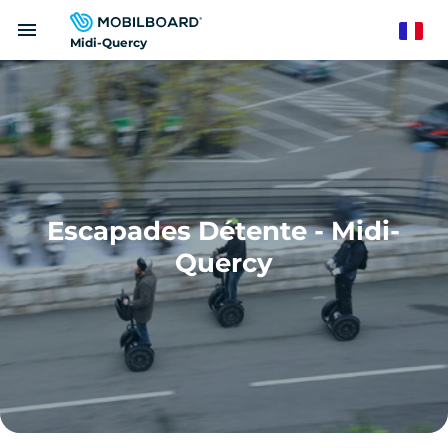
Aller
menu
au
French
Midi-Quercy
contenu
principal
Escapades Détente - Midi-
Quercy