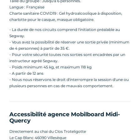
Taille du groupe : Jusqu'à 6 personnes.
l'histoire du Clos Troteligotte et la particularité
Langue : Française
de ses vins.
Charte sanitaire COVID19 : Gel hydroalcoolique à disposition,
Nota béné : Comptez 10€ La visite de la cave, la
charlotte pour le casque, masque obligatoire.
dégustation de vins et la narration du viticulteur
- La durée de nos circuits comprend l'initiation préalable au
du vignoble.
Segway.
- Vous avez la possibilité de réserver une sortie privée (minimum
Quelque soit votre choix, le lieu inspire à la
de 4 personnes) à partir de 35 €.
- Pour votre sécurité toutes nos sorties sont encadrées par un
détente en famille, un bon moment vous
instructeur agréé Segway.
attends.
- Poids minimum 45 kg, et maximum 118 kg
- A partir de 12 ans
- Nous nous réservons le droit d'interrompre la session d'une ou
plusieurs personnes en cas de mauvais comportement.
Accessibilité agence Mobilboard Midi-
Quercy
Directement au chai du Clos Troteligotte
Le Cap Blanc 46090 Villesèque