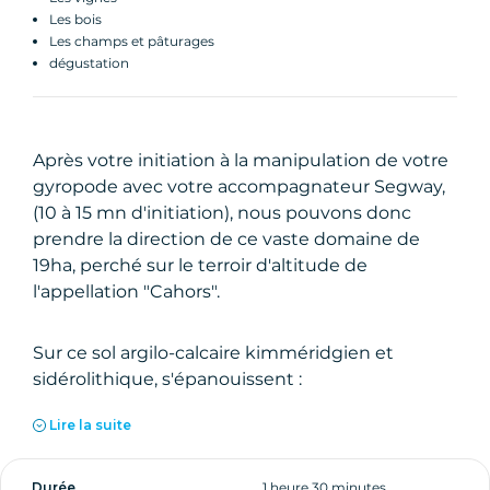
Les bois
Les champs et pâturages
dégustation
Après votre initiation à la manipulation de votre
gyropode avec votre accompagnateur Segway,
(10 à 15 mn d'initiation), nous pouvons donc
prendre la direction de ce vaste domaine de
19ha, perché sur le terroir d'altitude de
l'appellation "Cahors".
Sur ce sol argilo-calcaire kimméridgien et
sidérolithique, s'épanouissent :
- Les cépages rouges : Malbec, Merlot, Tannat,
Lire la suite
Jurançon noir, Gamay, Cabernet Franc.
- Les cépages blancs : Chenin, Chardonnay,
Sauvignon blanc, Viognier.
Durée
1 heure 30 minutes