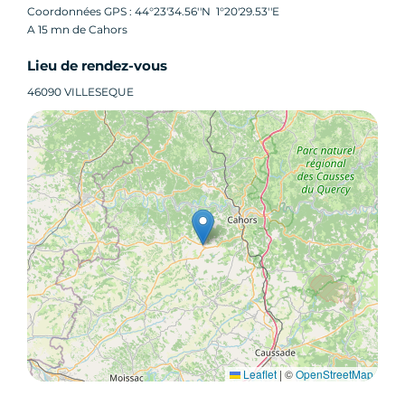
Coordonnées GPS : 44°23'34.56''N 1°20'29.53''E
A 15 mn de Cahors
Lieu de rendez-vous
46090 VILLESEQUE
Leaflet
|
©
OpenStreetMap