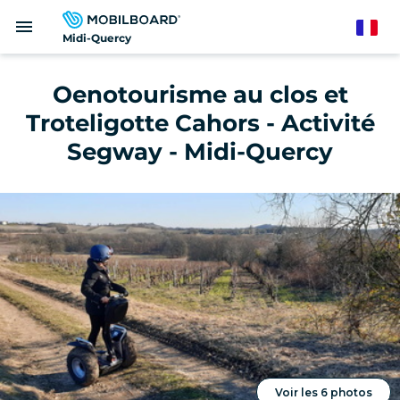
Aller
menu
au
French
Midi-Quercy
contenu
principal
Oenotourisme au clos et
Troteligotte Cahors - Activité
Segway - Midi-Quercy
Voir les 6 photos