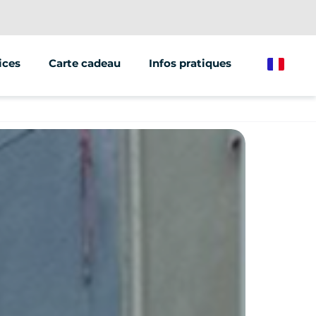
ices
Carte cadeau
Infos pratiques
French
ations/groupes
et marketing