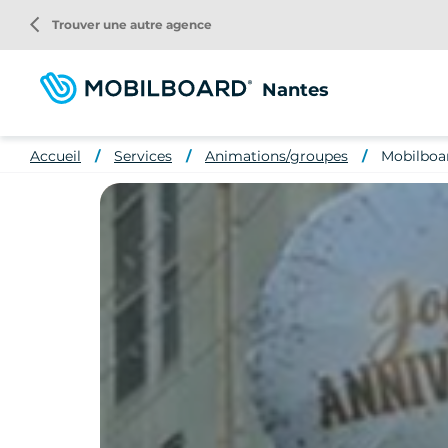
Aller
arrow_back_ios
Trouver une autre agence
au
contenu
principal
Nantes
Accueil
Services
Animations/groupes
Mobilboar