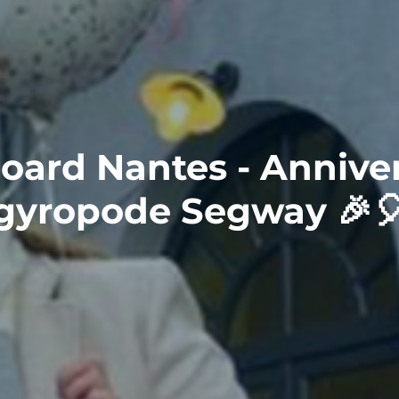
oard Nantes - Anniver
gyropode Segway 🎉