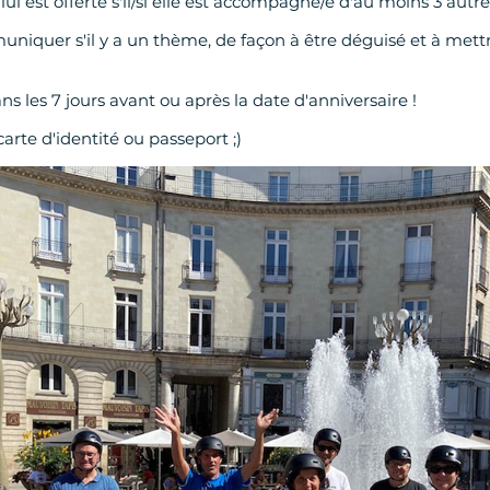
ui est offerte s'il/si elle est accompagné/e d'au moins 3 autr
niquer s'il y a un thème, de façon à être déguisé et à mettr
!
ans les 7 jours avant ou après la date d'anniversaire !
arte d'identité ou passeport ;)