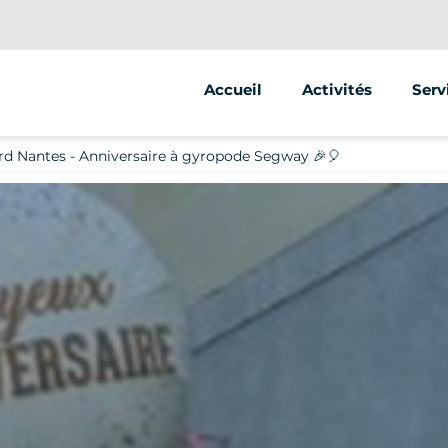
Accueil
Activités
Serv
Segway
Anim
d Nantes - Anniversaire à gyropode Segway 🎉🎈
Trottinette
Stre