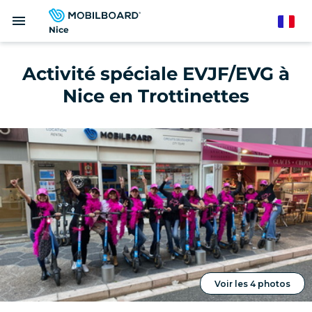
Aller
menu
au
French
Nice
contenu
principal
Activité spéciale EVJF/EVG à
Nice en Trottinettes
Voir les 4 photos