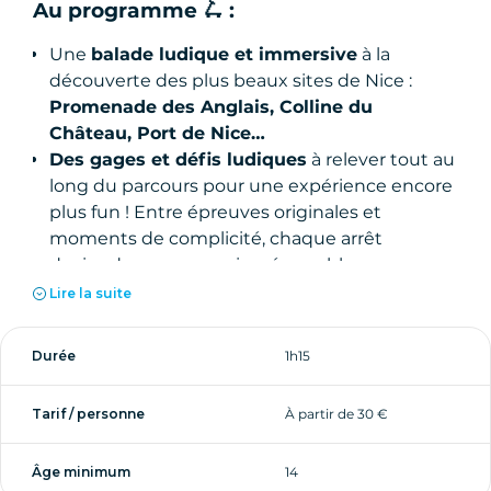
Au programme 🛴 :
Une
balade ludique et immersive
à la
découverte des plus beaux sites de Nice :
Promenade des Anglais, Colline du
Château, Port de Nice…
Des gages et défis ludiques
à relever tout au
long du parcours pour une expérience encore
plus fun ! Entre épreuves originales et
moments de complicité, chaque arrêt
deviendra un souvenir mémorable.
Des arrêts photos incontournables
pour
Lire la suite
capturer des souvenirs inoubliables avec vos
amis.
Durée
1h15
Une expérience
fun et dynamique
, parfaite
pour profiter de l’ambiance méditerranéenne.
Tarif / personne
À partir de 30 €
Trottinettes électriques
, adaptées à tous
pour une balade sans effort.
Âge minimum
14