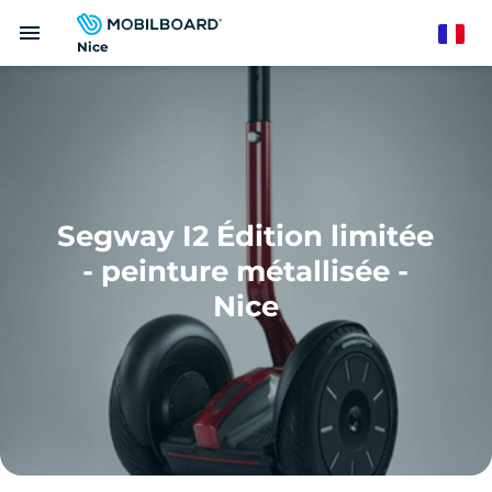
Aller
menu
au
French
Nice
contenu
principal
Segway I2 Édition limitée
- peinture métallisée -
Nice