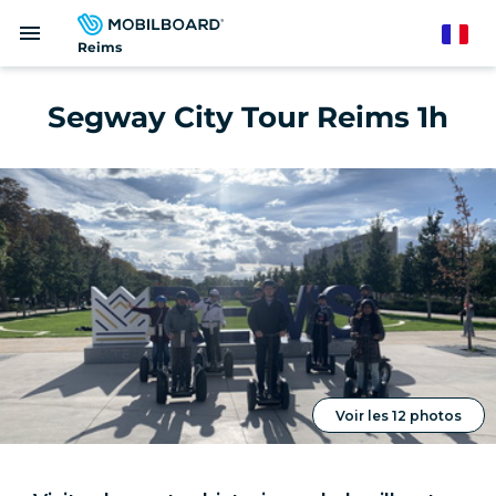
Aller
menu
au
French
Reims
contenu
principal
Segway City Tour Reims 1h
Voir les 12 photos