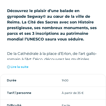
Découvrez le plaisir d’une balade en
gyropode Segway© au cœur de la ville de
Reims. La Cité des Sacres avec son Histoire
prestigieuse, ses nombreux monuments, ses
parcs et ses 3 inscriptions au patrimoine
mondial l’UNESCO saura vous séduire.
De la Cathédrale à la place d’Erlon, de l’art gallo-
romain à l’Art Déco, découvrez les multiples
facettes de la ville de Reims et de son art de
Lire la suite
vivre « pétillant ». Une fois sur le gyropode
Segway©, laissez votre esprit vagabonder... Vous
Durée
1h00
êtes au commencement d'une expérience
inoubliable avec Mobilboard Reims !
Tarif / personne
À partir de 35 €
Difficulté
Facile