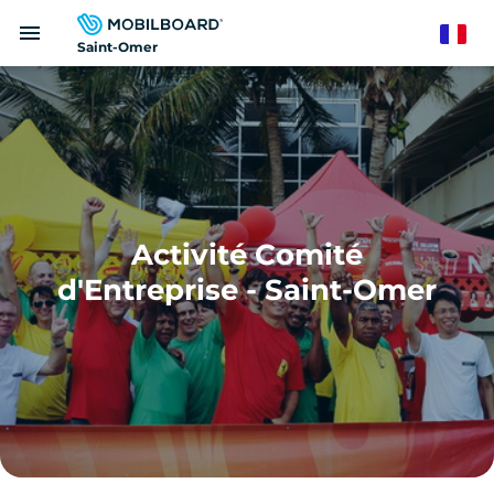
Aller
menu
au
French
Saint-Omer
contenu
principal
Activité Comité
d'Entreprise - Saint-Omer