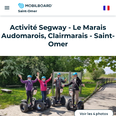
Aller
menu
au
French
Saint-Omer
contenu
principal
Activité Segway - Le Marais
Audomarois, Clairmarais - Saint-
Omer
Voir les 4 photos