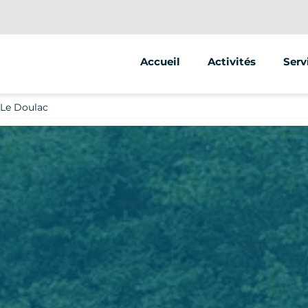
Accueil
Activités
Serv
Segway
Anim
 Le Doulac
Trottinette
Stre
Mono-roue