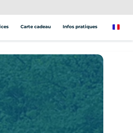
ices
Carte cadeau
Infos pratiques
French
ations/groupes
et marketing