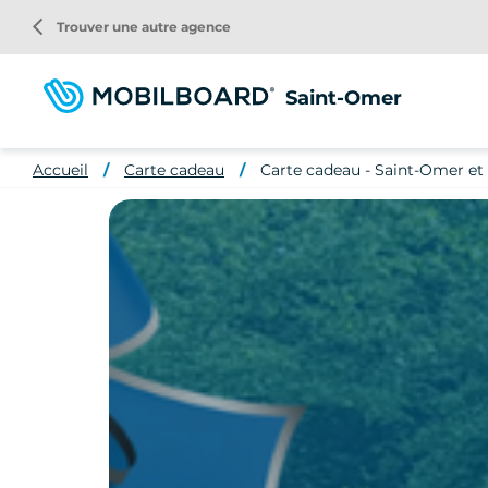
Aller
arrow_back_ios
Trouver une autre agence
au
contenu
principal
Saint-Omer
Accueil
Carte cadeau
Carte cadeau - Saint-Omer et