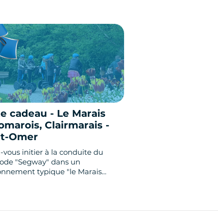
e cadeau - Le Marais
marois, Clairmarais -
nt-Omer
vous initier à la conduite du
ode "Segway" dans un
onnement typique "le Marais
arois". Au départ de la
erie"Al Cabane", découvrez de
les sensations au fil de l'eau.