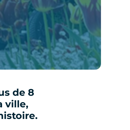
us de 8
ville,
istoire.