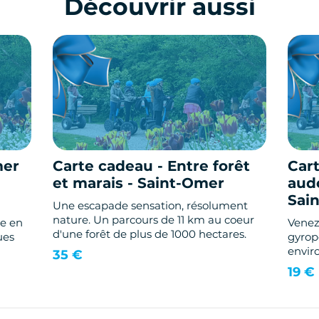
Découvrir aussi
mer
Carte cadeau - Entre forêt
Cart
et marais - Saint-Omer
audo
Sai
Une escapade sensation, résolument
nature. Un parcours de 11 km au coeur
de en
Venez-
d'une forêt de plus de 1000 hectares.
ues
gyrop
envir
35 €
Audom
19 €
brass
nouvel