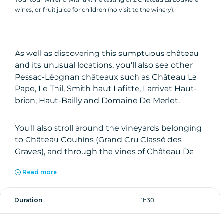
wines, or fruit juice for children (no visit to the winery).
As well as discovering this sumptuous château
and its unusual locations, you'll also see other
Pessac-Léognan châteaux such as Château Le
Pape, Le Thil, Smith haut Lafitte, Larrivet Haut-
brion, Haut-Bailly and Domaine De Merlet.
You'll also stroll around the vineyards belonging
to Château Couhins (Grand Cru Classé des
Graves), and through the vines of Château De
Rochemorin.
Read more
Tuesday to Friday:
Duration
1h30
Your tour ends with a visit to the winery and a