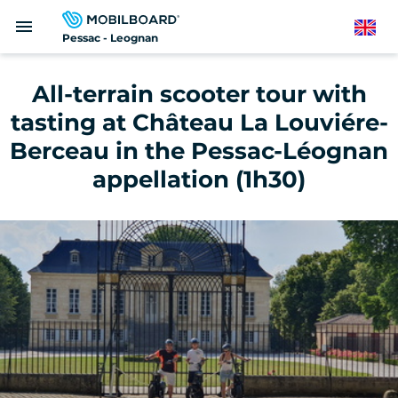
Skip
menu
to
English
Pessac - Leognan
main
content
All-terrain scooter tour with
tasting at Château La Louviére-
Berceau in the Pessac-Léognan
appellation (1h30)