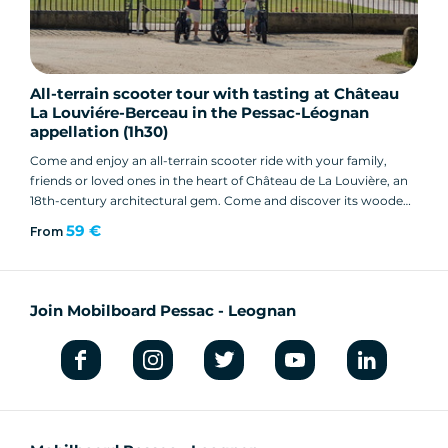
All-terrain scooter tour with tasting at Château
La Louviére-Berceau in the Pessac-Léognan
appellation (1h30)
Come and enjoy an all-terrain scooter ride with your family,
friends or loved ones in the heart of Château de La Louvière, an
18th-century architectural gem. Come and discover its wooded
park, its avenues of plane trees, its different grape varieties, its
59 €
From
little valley bordering the Eau Blanche...
Join Mobilboard Pessac - Leognan