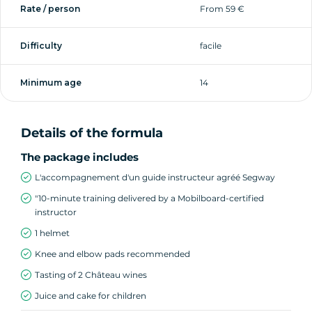
Rate / person
From 59 €
tasting of 2 Château La Louvière wines.
Difficulty
facile
Saturday and Monday:
Minimum age
14
Your tour ends with a wine tasting of 2 Château
La Louvière wines, or fruit juice for children (no
visit to the winery).
Details of the formula
The package includes
L'accompagnement d'un guide instructeur agréé Segway
"10-minute training delivered by a Mobilboard-certified
instructor
1 helmet
Knee and elbow pads recommended
Tasting of 2 Château wines
Juice and cake for children