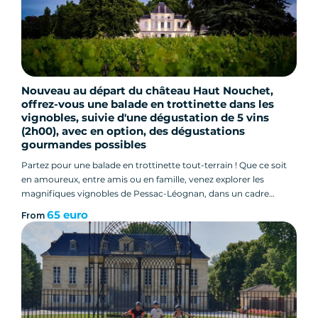
Nouveau au départ du château Haut Nouchet,
offrez-vous une balade en trottinette dans les
vignobles, suivie d'une dégustation de 5 vins
(2h00), avec en option, des dégustations
gourmandes possibles
Partez pour une balade en trottinette tout-terrain ! Que ce soit
en amoureux, entre amis ou en famille, venez explorer les
magnifiques vignobles de Pessac-Léognan, dans un cadre
exceptionnel. Découvrez des châteaux majestueux, des lieux
65 euro
From
insolites et des paysages enchanteurs.
En plus de la balade, profitez d’une dégustation de 5 vins au
Château Haut Nouchet, Elle pourra être accompagnée de mets
salés /ou sucrés selon l'heure de votre visite et de votre choix de
réservation