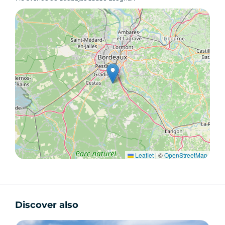
Leaflet
|
©
OpenStreetMap
Discover also